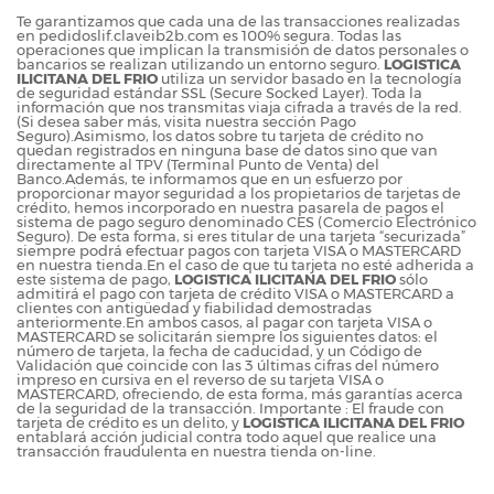
Te garantizamos que cada una de las transacciones realizadas
en pedidoslif.claveib2b.com es 100% segura. Todas las
operaciones que implican la transmisión de datos personales o
bancarios se realizan utilizando un entorno seguro.
LOGISTICA
ILICITANA DEL FRIO
utiliza un servidor basado en la tecnología
de seguridad estándar SSL (Secure Socked Layer). Toda la
información que nos transmitas viaja cifrada a través de la red.
(Si desea saber más, visita nuestra sección Pago
Seguro).Asimismo, los datos sobre tu tarjeta de crédito no
quedan registrados en ninguna base de datos sino que van
directamente al TPV (Terminal Punto de Venta) del
Banco.Además, te informamos que en un esfuerzo por
proporcionar mayor seguridad a los propietarios de tarjetas de
crédito, hemos incorporado en nuestra pasarela de pagos el
sistema de pago seguro denominado CES (Comercio Electrónico
Seguro). De esta forma, si eres titular de una tarjeta “securizada”
siempre podrá efectuar pagos con tarjeta VISA o MASTERCARD
en nuestra tienda.En el caso de que tu tarjeta no esté adherida a
este sistema de pago,
LOGISTICA ILICITANA DEL FRIO
sólo
admitirá el pago con tarjeta de crédito VISA o MASTERCARD a
clientes con antigüedad y fiabilidad demostradas
anteriormente.En ambos casos, al pagar con tarjeta VISA o
MASTERCARD se solicitarán siempre los siguientes datos: el
número de tarjeta, la fecha de caducidad, y un Código de
Validación que coincide con las 3 últimas cifras del número
impreso en cursiva en el reverso de su tarjeta VISA o
MASTERCARD, ofreciendo, de esta forma, más garantías acerca
de la seguridad de la transacción. Importante : El fraude con
tarjeta de crédito es un delito, y
LOGISTICA ILICITANA DEL FRIO
entablará acción judicial contra todo aquel que realice una
transacción fraudulenta en nuestra tienda on-line.